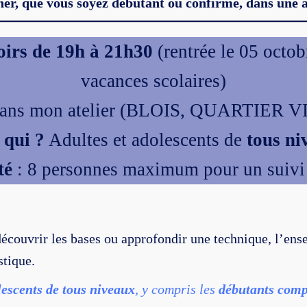
r, que vous soyez débutant ou confirmé, dans une a
oirs de 19h à 21h30
(rentrée le 05 octob
vacances scolaires)
ns mon atelier (BLOIS, QUARTIER 
 qui ?
Adultes et adolescents de
tous ni
té
: 8 personnes maximum pour un suivi 
écouvrir les bases ou approfondir une technique, l’ens
stique.
lescents de tous niveaux
, y compris les
débutants comp