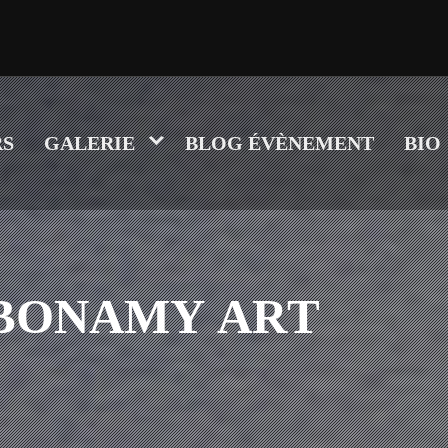
S
GALERIE
BLOG ÉVÈNEMENT
BIO
B
O
N
A
M
Y
A
R
T