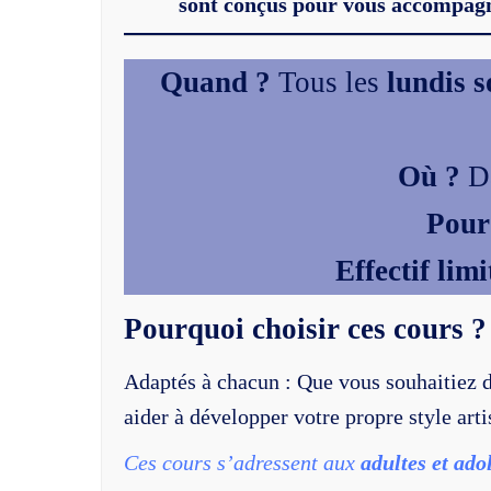
sont conçus pour vous accompagne
Quand ?
Tous les
lundis s
Où ?
Da
Pour
Effectif limi
Pourquoi choisir ces cours ?
Adaptés à chacun : Que vous souhaitiez d
aider à développer votre propre style arti
Ces cours s’adressent aux
adultes et ado