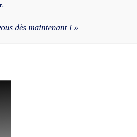
r
.
vous dès maintenant ! »