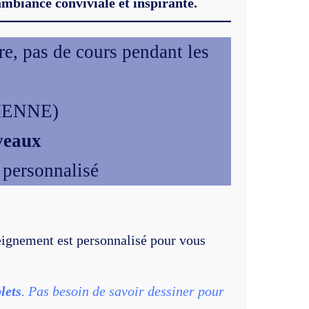
mbiance conviviale et inspirante.
re, pas de cours pendant les
VIENNE)
veaux
personnalisé
eignement est personnalisé pour vous
lets
. Pas besoin de savoir dessiner pour