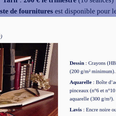
Tarif
:
200 € le trimestre
(10 séances)
iste de fournitures
est disponible pour le
r)
Dessin
: Crayons (HB,
(200 g/m² minimum).
Aquarelle
: Boîte d’a
pinceaux (n°6 et n°10
aquarelle (300 g/m²).
Lavis
: Encre noire ou